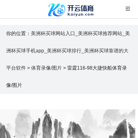
你的位置：
美洲杯买球网站入口_美洲杯买球推荐网站_美
洲杯买球手机app_美洲杯买球排行_美洲杯买球靠谱的大
平台软件
>
体育录像/图片
> 雷霆116-98大捷快船体育录
像/图片