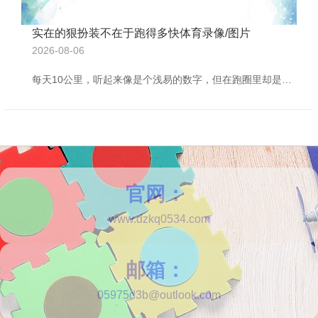
实在的狠扮装不在于跑得多快体育录像/图片
2026-08-06
每天10公里，听起来像是个浅易的数字，但在跑圈里却是个让东说念主又爱又恨的标杆。有东说念主认为这是初学水平，有东说念主却视其为猴年马月的想法。一又友圈里总有那么几个怪东说念主——不投入马拉松，不追求配速，却365天雷打不动地跑10公里，那些实在能作念到每时每刻跑10公里的东说念主，到底在跑圈里饰演着什么扮装？ 跑圈里的狠扮装 在畴昔跑者眼里，每天10公里的东说念主几乎即是非东说念主类。大大批东说念主跑个5公里就气喘如牛，能坚执每周跑3次如故算可以了。而那些天天打卡10公里的跑者，时常被冠以大神
官网：
www.dzkq0534.com
邮箱：
05975d3b@outlook.com