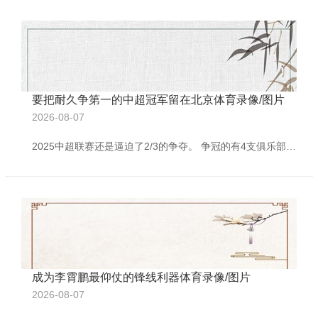
要把耐久争第一的中超冠军留在北京体育录像/图片
2026-08-07
2025中超联赛还是逼迫了2/3的争夺。 争冠的有4支俱乐部，左迁区混战的有3支俱乐部。其余球队基本上都是无欲无求，或者也等于黔驴之计辛苦。 那么就目下看，各俱乐部的纸面实力，阐述组的出谋献计，背后投资东说念主的财富付出，以及所谓的天时地利东说念主和。那么各俱乐部的排行是否义正辞严呢？ 底下肤浅点评一下。 1.申花，45分。 申花目下在积分榜跳动第二名4分，不错说联赛还有10轮的情况下，假如下一场与上港的径直对话不错取胜，那么历史第一次中超夺冠就板上钉钉。 申花完满保留上个赛季联赛亚军的主力框
成为李霄鹏最仰仗的锋线利器体育录像/图片
2026-08-07