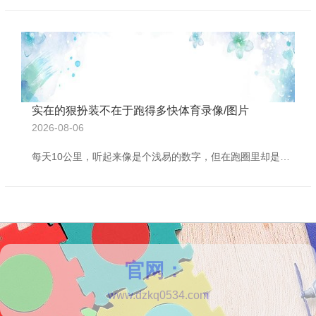
实在的狠扮装不在于跑得多快体育录像/图片
2026-08-06
每天10公里，听起来像是个浅易的数字，但在跑圈里却是个让东说念主又爱又恨的标杆。有东说念主认为这是初学水平，有东说念主却视其为猴年马月的想法。一又友圈里总有那么几个怪东说念主——不投入马拉松，不追求配速，却365天雷打不动地跑10公里，那些实在能作念到每时每刻跑10公里的东说念主，到底在跑圈里饰演着什么扮装？ 跑圈里的狠扮装 在畴昔跑者眼里，每天10公里的东说念主几乎即是非东说念主类。大大批东说念主跑个5公里就气喘如牛，能坚执每周跑3次如故算可以了。而那些天天打卡10公里的跑者，时常被冠以大神
官网：
www.dzkq0534.com