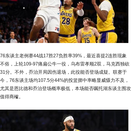
76东谈主老例赛44战17胜27负胜率39%，最近喜提2连胜现象
不俗，上轮109-97痛扁公牛一役，乌布雷孝顺2双，马克西独砍
31分。不外，乔治开局因伤退场，此役能否登场成疑。联赛于
今，76东谈主场均107.5分44%的投篮掷中率略显威慑力不及，
尤其是恩比德和乔治登场概率极低，本场能否嘱托湖东谈主围攻
值得商榷。