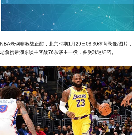
NBA老例赛激战正酣，北京时期1月29日08:30体育录像/图片，
老詹携带湖东谈主客战76东谈主一役，备受球迷细巧。