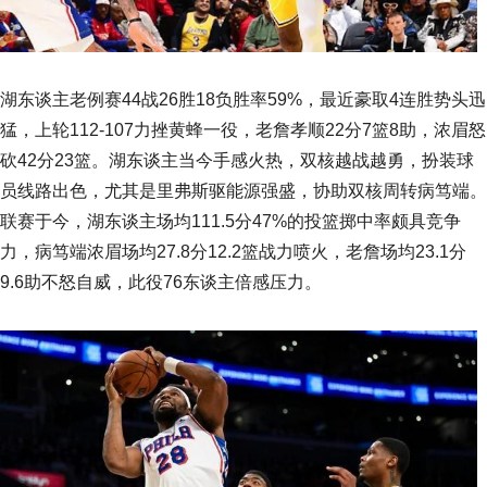
湖东谈主老例赛44战26胜18负胜率59%，最近豪取4连胜势头迅
猛，上轮112-107力挫黄蜂一役，老詹孝顺22分7篮8助，浓眉怒
砍42分23篮。湖东谈主当今手感火热，双核越战越勇，扮装球
员线路出色，尤其是里弗斯驱能源强盛，协助双核周转病笃端。
联赛于今，湖东谈主场均111.5分47%的投篮掷中率颇具竞争
力，病笃端浓眉场均27.8分12.2篮战力喷火，老詹场均23.1分
9.6助不怒自威，此役76东谈主倍感压力。