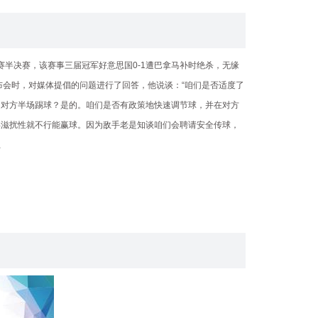
联赛半决赛，该赛事三届冠军好意思国0-1遭巴拿马补时绝杀，无缘
布会时，对媒体提倡的问题进行了回答，他说谈：“咱们是否适度了
了对方半场踢球？是的。咱们是否有政策地快速调节球，并在对方
得滋扰性就不行能赢球。因为敌手老是知谈咱们会聘请安全传球，
上