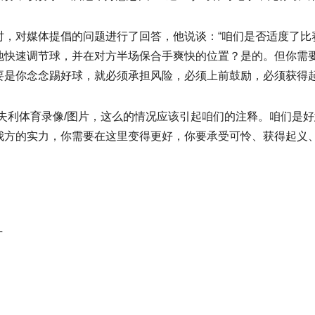
时，对媒体提倡的问题进行了回答，他说谈：“咱们是否适度了比
地快速调节球，并在对方半场保合手爽快的位置？是的。但你需
是你念念踢好球，就必须承担风险，必须上前鼓励，必须获得起义
失利体育录像/图片，这么的情况应该引起咱们的注释。咱们是
我方的实力，你需要在这里变得更好，你要承受可怜、获得起义、
片