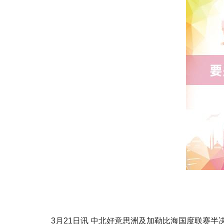
3月21日讯 中北好意思洲及加勒比海国度联赛半