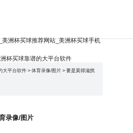
_美洲杯买球推荐网站_美洲杯买球手机
_美洲杯买球靠谱的大平台软件
的大平台软件
>
体育录像/图片
> 要是莫得滋扰
育录像/图片