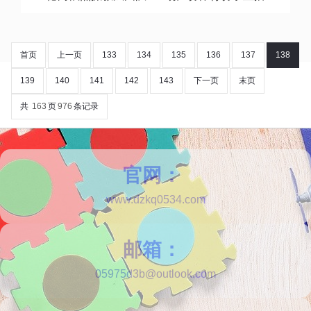
首页
上一页
133
134
135
136
137
138
139
140
141
142
143
下一页
末页
共
163
页
976
条记录
官网：
www.dzkq0534.com
邮箱：
05975d3b@outlook.com