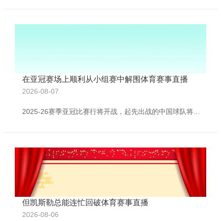
在亚冠赛场上顺利从小组赛中解围体育赛事直播
2026-08-07
2025-26赛季亚冠比赛行将开战，起先出战的中国球队将是上赛季联赛第三名的成都蓉城，他们在上赛季联赛抵制之后体育赛事直播，取得了亚冠精英联赛附加赛的比赛资历，球队将在8月12日镇守主所在对泰超球队曼谷联，届时成都蓉城将为亚冠精英联赛正赛资历竭力一搏。在中超联赛中亚冠资历之争极端热烈，五次以上插足过亚冠的球队只须五支，今天就让咱们一同盘货一下。 上海海港 7次插足亚冠 上海海港看成中超传统强队之一，也曾三次取得中超冠军，领有过胡尔克、奥斯卡等一众大牌外助，在亚洲赛场上海海港现时6次在亚冠比赛中
但凯斯勒总能连忙回破体育赛事直播
2026-08-06