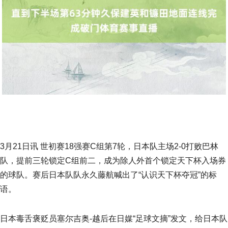
3月21日讯 世初赛18强赛C组第7轮，日本队主场2-0打败巴林
队，提前三轮锁定C组前二，成为除人外首个锁定天下杯入场券
的球队。赛后日本队队永久藤航喊出了“认识天下杯夺冠”的标
语。
日本毒舌褒贬员塞尔吉奥-越后在日媒“足球文摘”发文，给日本队