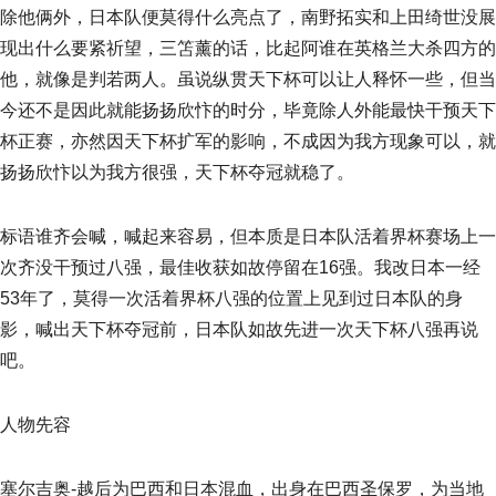
除他俩外，日本队便莫得什么亮点了，南野拓实和上田绮世没展
现出什么要紧祈望，三笘薰的话，比起阿谁在英格兰大杀四方的
他，就像是判若两人。虽说纵贯天下杯可以让人释怀一些，但当
今还不是因此就能扬扬欣忭的时分，毕竟除人外能最快干预天下
杯正赛，亦然因天下杯扩军的影响，不成因为我方现象可以，就
扬扬欣忭以为我方很强，天下杯夺冠就稳了。
标语谁齐会喊，喊起来容易，但本质是日本队活着界杯赛场上一
次齐没干预过八强，最佳收获如故停留在16强。我改日本一经
53年了，莫得一次活着界杯八强的位置上见到过日本队的身
影，喊出天下杯夺冠前，日本队如故先进一次天下杯八强再说
吧。
人物先容
塞尔吉奥-越后为巴西和日本混血，出身在巴西圣保罗，为当地