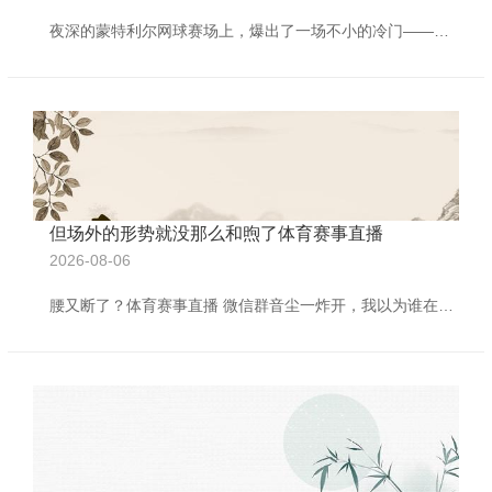
夜深的蒙特利尔网球赛场上，爆出了一场不小的冷门——赛会4号种子、宇宙排行第5的俄罗斯天才仙女安德列娃，果真以0-2的比分输给了好意思国选手凯斯勒体育赛事直播，早早告别了比赛。而另一边，中国金花朱琳则延续火热情景，横扫敌手，处事生存初度闯入WTA1000赛的16强，创造了个东谈主最恋战绩。 安德列娃巧合翻车，首秀即出局 安德列娃是连年来女子网坛最受瞩指标00后新星之一，她曾在短技巧内背靠背拿下WTA1000赛冠军，宇宙排行连忙攀升至第5位，成为TOP10球员中的踏实一员。然则，此次在蒙特利尔，她
但场外的形势就没那么和煦了体育赛事直播
2026-08-06
腰又断了？体育赛事直播 微信群音尘一炸开，我以为谁在玩梗。 点开一看，真不是段子周琦，进展无缘亚洲杯。 事理？ 老伤复发，腰椎间盘又跳出来搞事。 沙特吉达八月的热浪还没来，中国男篮的热身营先降温了。 大伙皆说，这支队里唯独能压得住内线的男东谈主，霎时没了，那还打个啥？ 可谁也没预见，另一个东谈主的名字就这样偷偷钻进了名单：徐杰。 对，等于阿谁身高不够灌篮靠偷步的小个子。 已往打广东皆当他是备胎控卫，当今你告诉我，他是国度队14东谈主名单的正选？ 你如若早说这事儿，忖度连他我方皆得笑出声：我？