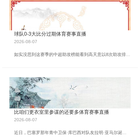
球队0-3大比分过期体育赛事直播
2026-08-07
如实没思到这赛季的中超助攻榜能看到高天意以8次助攻排在第一。但这还不是最猛的。更关键的是，他伤愈复出后体育赛事直播，也曾相连5场中超送出助攻，这是什么宗旨？这关联词自有统计以来，中超球员第三长的相连助攻记载，仅次于以前的艾克森和米西莫维奇。 外界若何夸先不说，高天意我方用场上的进展给出了回答。近5场中超，他对天津、长春、国安、河南全是助攻，对云南玉昆更是1球1助攻。在我看来，这种在球队最需要得分时能领路输出的智力，即是中枢的体现。 讲真，如果没他这股劲，申花在争冠路上就悬了。就拿中超第19轮那
比咱们更衣室里参谋的还要多体育赛事直播
2026-08-07
近日，巴塞罗那年青中卫保·库巴西对队友拉明·亚马尔诞辰派对激勉的争议抒发了观念体育赛事直播，他认为外界反馈过度。 18岁的亚马尔因其成东说念主礼派对涉嫌雇佣侏儒艺东说念主进行文娱扮演而濒临法律指控。西班牙法律明确终止此类可能组成厌烦的行径。不外，巴塞罗那俱乐部主席拉波尔塔对此抒发了不本心见，他示意我方莫得看到问题，并开打趣说惟一的缺憾是我方没能参预派对。 包括库巴西在内的多名巴萨队友出席了亚马尔的诞辰派对。库巴西与亚马尔同龄，同为拉玛西亚青训建树。在经受媒体采访时，库巴西淡化了事件的关切度：“