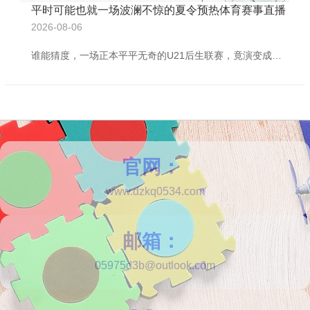
平时可能也就一场波澜不惊的夏令预热体育赛事直播
2026-08-06
谁能猜度，一场正本平平无奇的U21后生联赛，竟演变成难以打理的全员冲突，径直导致比赛腰斩、两队被斥逐、数名小将靠近事业糊口最重处分！ 当下音尘还在发酵，处罚也许只是运转，篮球圈因此炸了锅。 30号晚上，这场辽宁男篮后生队与山东男篮后生队的U21联赛正本只是两支收获欠安球队的正常交锋。 平时可能也就一场波澜不惊的夏令预热，若何谁也没猜度，果然成了中国篮球连年最具争议的“群殴现场”。 说到底，年青东说念主的火气便是旺。 辽宁队首节高出，第二节刚刚被山东队反超，场上歧视旋即间变得紧绷。 球场四周齐是
官网：
www.dzkq0534.com
邮箱：
05975d3b@outlook.com