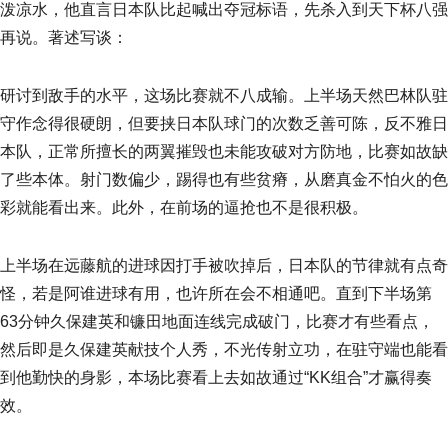
泼凉水，他直言日本队比起喊出夺冠标语，先杀入到天下杯八强
再说。著述写谈：
研讨到敌手的水平，这场比赛就不八成输。上半场天然巴林队驻
守作念得很硬朗，但要挟日本队球门的次数乏善可陈，反不雅日
本队，正常所擅长的两翼摧毁也未能攻破对方防地，比赛如故缺
了些本体。射门数偏少，踢得也有些贫瘠，从磨真金不怕火的色
彩就能看出来。此外，在前场的逼抢也不是很积极。
上半场在远藤航的进球因打手被吹掉后，日本队的节律就有点奇
怪，若是阿谁进球有用，也许所在会不相通吧。直到下半场第
63分钟久保建英和镰田地面连线完成破门，比赛才有些看点，
然后即是久保建英献技个人秀，不光传射立功，在驻守端也能看
到他勤快的身影，本场比赛看上去如故通过“KK组合”才赢得奏
效。