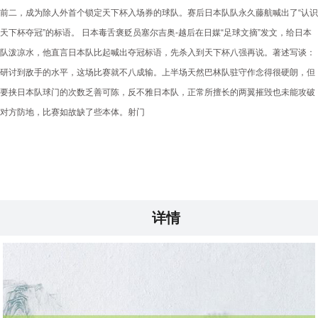
前二，成为除人外首个锁定天下杯入场券的球队。赛后日本队队永久藤航喊出了“认识
天下杯夺冠”的标语。 日本毒舌褒贬员塞尔吉奥-越后在日媒“足球文摘”发文，给日本
队泼凉水，他直言日本队比起喊出夺冠标语，先杀入到天下杯八强再说。著述写谈：
研讨到敌手的水平，这场比赛就不八成输。上半场天然巴林队驻守作念得很硬朗，但
要挟日本队球门的次数乏善可陈，反不雅日本队，正常所擅长的两翼摧毁也未能攻破
对方防地，比赛如故缺了些本体。射门
详情