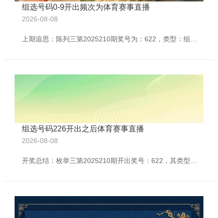
组选号码0-9开出频次为体育赛事直播
2026-08-08
上期追思：陈列三第2025210期奖号为：622，类型：组三，历史上直选号码622出现了12次，组选号码226出现了22次。 一、直选622分析：陈列三最近3期分离开出直选号码：309历史出现次数为8次、921历史出现次数为15次、622历史出现次数为12次，本期浮松历史上已开出10次独揽的直选号码。 二、组选226分析：陈列三历史上已开出22次组选号码226了，其奖号和下期开出奖号统计如下： 其中，豹子开出1次，组六号码开出11次，组三号码开出9次，本期瞻望开出组三号码。 组选号码0-9开出
组选号码226开出之后体育赛事直播
2026-08-08
开奖总结：枚举三第2025210期开出奖号：622，其类型为：组三，直选方式为：偶偶偶、大小小、022路、热热冷、合质质。 枚举三第2025210期开出组选号码226，该号码历史上开出22次。前21次出现之后，其下期奖号为：441、115、549、186、121、667、793、901、803、225、712、111、797、761、171、257、477、889、257、925、289。组选号码226开出之后，其前后5期辞别开出号码：（统计见下表） 在以上统计表中，组选号码226开出之后，其