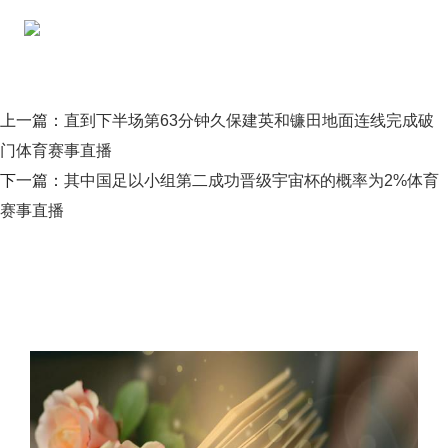
上一篇：
直到下半场第63分钟久保建英和镰田地面连线完成破
门体育赛事直播
下一篇：
其中国足以小组第二成功晋级宇宙杯的概率为2%体育
赛事直播