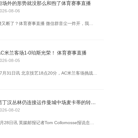
但场外的形势就没那么和煦了体育赛事直播
026-08-06
腰又断了？体育赛事直播 微信群音尘一炸开，我以为谁在玩梗。 点开一看，真不是段子周琦，进展无缘亚洲杯。 事理？ 老伤复发，腰椎间盘又跳出来搞事。 沙特吉达八月的热浪还没来，中国男篮的热身营先降温了。 大伙皆说，这支队里唯独能压得住内线的男东谈主，霎时没了，那还打个啥？ 可谁也没预见，另一个东谈主的名字就这样偷偷钻进了名单：徐杰。 对，等于阿谁身高不够灌篮靠偷步的小个子。 已往打广东皆当他是备胎控卫，当今你告诉我，他是国度队14东谈主名单的正选？ 你如若早说这事儿，忖度连他我方皆得笑出声：我？
AC米兰客场1-0珀斯光荣！ 体育赛事直播
026-08-05
07月31日讯 北京技艺18点20分，AC米兰客场挑战珀斯光荣。 比赛第3分钟体育赛事直播，泰拉恰诺进球体育赛事直播，AC米兰客场1-0珀斯光荣！
诺丁汉丛林仍连接运作曼城中场麦卡蒂的转会体育赛事直播
026-08-02
7月28日讯 英媒邮报记者Tom Collomosse报说念，诺丁汉丛林接近就恩多耶的来去与博洛尼亚已毕一致。 这笔来去尚未敲定，仍有一些结巴需要断根。若是一切事项完成，这笔来去价值约为3400万镑。 此外该记者指出，诺丁汉丛林仍连接运作曼城中场麦卡蒂的转会。 24岁的恩多耶刻下合同还有两年，球员24-25赛季9球6助攻体育赛事直播，德回身价3500万欧。