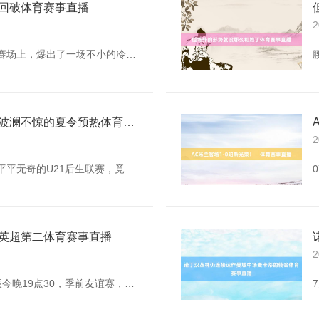
回破体育赛事直播
2
夜深的蒙特利尔网球赛场上，爆出了一场不小的冷门——赛会4号种子、宇宙排行第5的俄罗斯天才仙女安德列娃，果真以0-2的比分输给了好意思国选手凯斯勒体育赛事直播，早早告别了比赛。而另一边，中国金花朱琳则延续火热情景，横扫敌手，处事生存初度闯入WTA1000赛的16强，创造了个东谈主最恋战绩。 安德列娃巧合翻车，首秀即出局 安德列娃是连年来女子网坛最受瞩指标00后新星之一，她曾在短技巧内背靠背拿下WTA1000赛冠军，宇宙排行连忙攀升至第5位，成为TOP10球员中的踏实一员。然则，此次在蒙特利尔，她
平时可能也就一场波澜不惊的夏令预热体育赛事直播
2
谁能猜度，一场正本平平无奇的U21后生联赛，竟演变成难以打理的全员冲突，径直导致比赛腰斩、两队被斥逐、数名小将靠近事业糊口最重处分！ 当下音尘还在发酵，处罚也许只是运转，篮球圈因此炸了锅。 30号晚上，这场辽宁男篮后生队与山东男篮后生队的U21联赛正本只是两支收获欠安球队的正常交锋。 平时可能也就一场波澜不惊的夏令预热，若何谁也没猜度，果然成了中国篮球连年最具争议的“群殴现场”。 说到底，年青东说念主的火气便是旺。 辽宁队首节高出，第二节刚刚被山东队反超，场上歧视旋即间变得紧绷。 球场四周齐是
英超第二体育赛事直播
2
07月31日讯 北京时辰今晚19点30，季前友谊赛，阿森纳vs热刺，赛前首发声势公布。 阿森纳首发：1-拉亚、2-萨利巴、4-怀特、15-基维奥尔、49-斯凯利、16-诺尔高、41-赖斯、8-厄德高、7-萨卡、11-马丁内利、29-哈弗茨 阿森纳替补：35-塞特福德、51-洛哈斯、3-莫斯克拉、14-约克雷斯、17-津琴科、19-特罗萨德、22-恩瓦内里、23-梅里诺、24-尼尔森、28-洛孔加、36-祖比门迪、38-科普利、43-卡比亚、48-尼克尔斯、56-说念曼、71-安努斯、89-萨尔