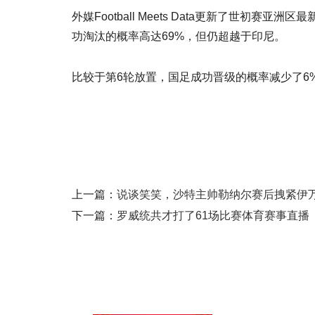
外媒Football Meets Data更新了世
功淘汰的概率高达69%，但仍超越于印尼。
比较于第6轮放置，国足成功晋级的概率减少了6
上一篇：
说谈笑笑，沙特主帅勒纳尔赛后拽紧伊
下一篇：
罗威统共才打了61场比赛体育赛事直播