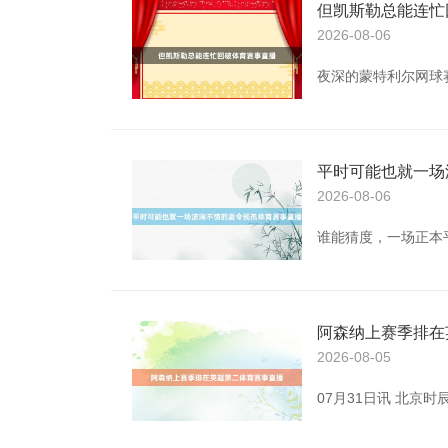
但凯斯勒总能连忙
2026-08-06
2026-08-06
阿森纳上赛季排在
2026-08-05