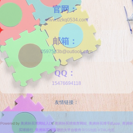
官网：
www.dzkq0534.com
邮箱：
05975d3b@outlook.com
QQ：
15476694118
友情链接：
Powered by
美洲杯买球网站入口_美洲杯买球推荐网站_美洲杯买球手机app_美洲杯
买球排行_美洲杯买球靠谱的大平台软件
RSS地图
HTML地图