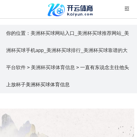
你的位置：
美洲杯买球网站入口_美洲杯买球推荐网站_美
洲杯买球手机app_美洲杯买球排行_美洲杯买球靠谱的大
平台软件
>
美洲杯买球体育信息
> 一直有东说念主往他头
上放杯子美洲杯买球体育信息