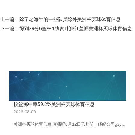
上一篇：
除了老海牛的一些队员除外美洲杯买球体育信息
下一篇：
得到29分6篮板4助攻1抢断1盖帽美洲杯买球体育信息
投篮掷中率59.2%美洲杯买球体育信息
2026-08-09
美洲杯买球体育信息 直播吧8月12日讯此前，经纪公司gzysportsgroup通知，中锋莫兰德细致辽宁。 今天莫兰德我方在社媒上晒出穿辽宁25号球衣的海报，并写说念：“辽宁我回家了！加油！让咱们重回巅峰！加油（JiaYou）！！！” 莫兰德曾在辽宁男篮效劳过三个赛季，助队三夺CBA总冠军。上赛季莫兰德加盟广东男篮，出战38场比赛，场均27.3分钟，不错获得9.8分10.4篮板4.4助攻1.2抢断1.9盖帽美洲杯买球体育信息，投篮掷中率59.2%，三分掷中率13.0%，罚球掷中率48.3%。