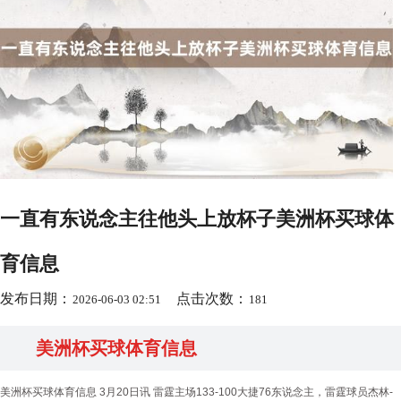
一直有东说念主往他头上放杯子美洲杯买球体
育信息
发布日期：
点击次数：
2026-06-03 02:51
181
美洲杯买球体育信息
美洲杯买球体育信息 3月20日讯 雷霆主场133-100大捷76东说念主，雷霆球员杰林-