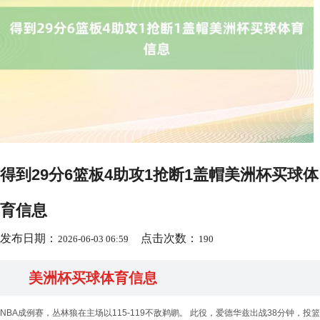
得到29分6篮板4助攻1抢断1盖帽美洲杯买球体
育信息
发布日期：
点击次数：
2026-06-03 06:59
190
美洲杯买球体育信息
NBA成例赛，丛林狼在主场以115-119不敌鹈鹕。 此役，爱德华兹出战38分钟，投篮