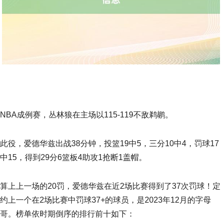
NBA成例赛，丛林狼在主场以115-119不敌鹈鹕。
此役，爱德华兹出战38分钟，投篮19中5，三分10中4，罚球17
中15，得到29分6篮板4助攻1抢断1盖帽。
算上上一场的20罚，爱德华兹在近2场比赛得到了37次罚球！定
约上一个在2场比赛中罚球37+的球员，是2023年12月的字母
哥。榜单依时期倒序的排行前十如下：