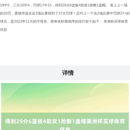
19中5，三分10中4，罚球17中15，得到29分6篮板4助攻1抢断1盖帽。 算上上一场
的20罚，爱德华兹在近2场比赛得到了37次罚球！定约上一个在2场比赛中罚球37+的
球员，是2023年12月的字母哥。榜单依时期倒序的排行前十如下： 美洲杯买球体育
信息
详情