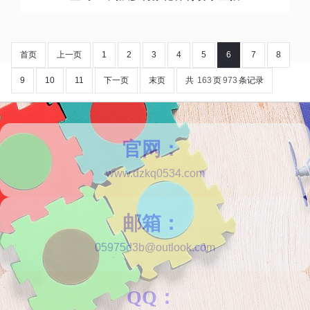
首页
上一页
1
2
3
4
5
6
7
8
9
10
11
下一页
末页
共
163
页
973
条记录
官网：
www.dzkq0534.com
邮箱：
05975d3b@outlook.com
QQ：