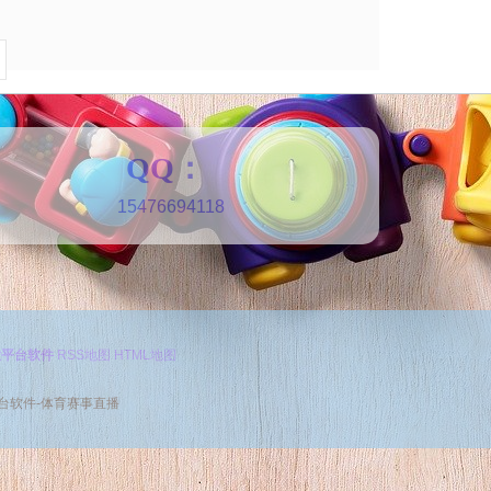
QQ：
15476694118
大平台软件
RSS地图
HTML地图
台软件-体育赛事直播