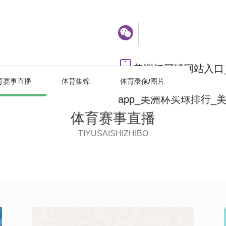
美洲杯买球网站入口
育赛事直播
体育集锦
体育录像/图片
app_美洲杯买球排行
体育赛事直播
TIYUSAISHIZHIBO