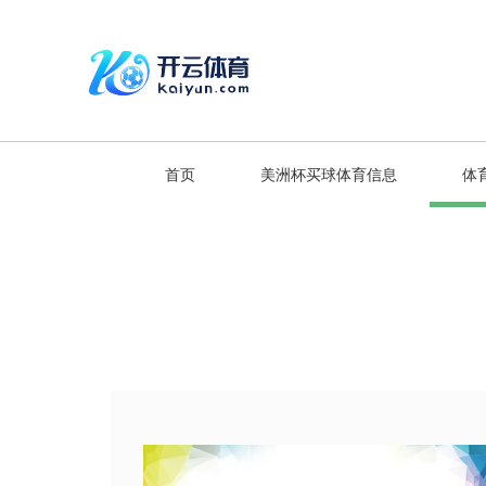
首页
美洲杯买球体育信息
体