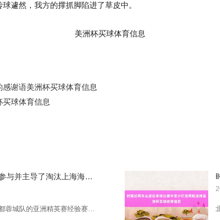
传球遽然，我方的撑抓脚陷进了草皮中。
美洲杯买球体育信息
的感谢语美洲杯买球体育信息
杯买球体育信息
这位代表巴吞联队参与并主导了淘汰上海海港的先锋美洲杯买球体育信息
2
北京工夫8月5日，成都蓉城队的亚洲精英赛经验赛的敌手，泰超联赛亚军曼谷联公布了球队8月12日客场挑战成都蓉城队的亚冠比赛大名单，从曼谷联的这份亚洲精英赛经验赛的大名单来看，外助主导了曼谷联的比赛威望，9外助插足比赛大名单的曼谷联，看来又要连接客岁客场挑战山东泰山队的一幕了。 泰超亚军曼谷联的亚冠名单，外助惟有围聚前先锋线上，9位外助中有5位是先锋的情况，似乎会让成都蓉城队的防患压力变大了许多，另外本赛季刚刚引进的泰超外传先锋迪拉辛.当达也在名单之中，这位代表巴吞联队参与并主导了淘汰上海海港的先