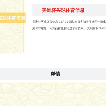
美洲杯买球体育信息
美洲杯买球体育信息 03月21日讯 昨日世初赛亚洲区一场
慜传球遽然，我方的撑抓脚陷进了草皮中。 美洲杯买球体
详情