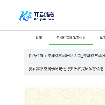
首页
美洲杯买球体育信息
体
你的位置：
美洲杯买球网站入口_美洲杯买球推
赛在高阳空洞畅通场进行美洲杯买球体育信息