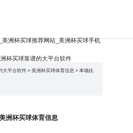
_美洲杯买球推荐网站_美洲杯买球手机
_美洲杯买球靠谱的大平台软件
的大平台软件
>
美洲杯买球体育信息
> 本场比
美洲杯买球体育信息