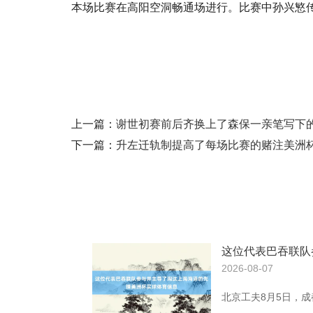
本场比赛在高阳空洞畅通场进行。比赛中孙兴慜
上一篇：
谢世初赛前后齐换上了森保一亲笔写下
下一篇：
升左迁轨制提高了每场比赛的赌注美洲
2026-08-07